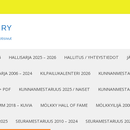
 RY
tisivut
Siirry
sisältöön
4
HALLISARJA 2025 – 2026
HALLITUS / YHTEYSTIEDOT
J
RJA 2006 – 2024
KILPAILUKALENTERI 2026
KUNNANMESTAR
> PDF
KUNNANMESTARUUS 2025 / NAISET
KUNNANMESTAR
M 2018 – KUVIA
MÖLKKY HALL OF FAME
MÖLKKYILIJÄ 200
2025
SEURAMESTARUUS 2010 – 2024
SEURAMESTARUUS 20