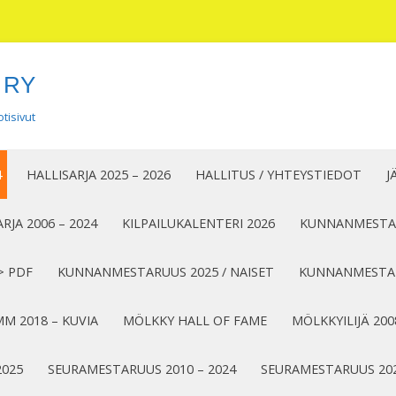
 RY
tisivut
Siirry
sisältöön
4
HALLISARJA 2025 – 2026
HALLITUS / YHTEYSTIEDOT
J
RJA 2006 – 2024
KILPAILUKALENTERI 2026
KUNNANMESTAR
> PDF
KUNNANMESTARUUS 2025 / NAISET
KUNNANMESTAR
M 2018 – KUVIA
MÖLKKY HALL OF FAME
MÖLKKYILIJÄ 200
2025
SEURAMESTARUUS 2010 – 2024
SEURAMESTARUUS 20