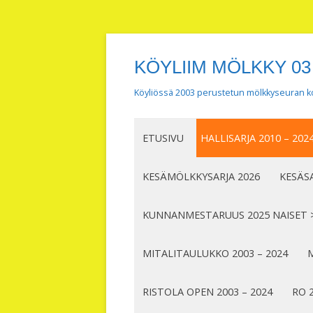
KÖYLIIM MÖLKKY 03
Köyliössä 2003 perustetun mölkkyseuran ko
ETUSIVU
HALLISARJA 2010 – 202
KESÄMÖLKKYSARJA 2026
KESÄSA
KUNNANMESTARUUS 2025 NAISET 
MITALITAULUKKO 2003 – 2024
M
RISTOLA OPEN 2003 – 2024
RO 