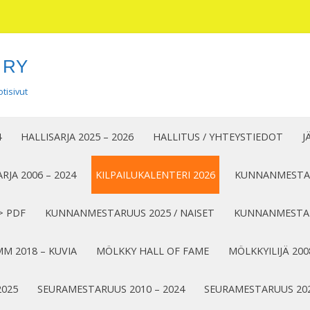
 RY
tisivut
Siirry
sisältöön
4
HALLISARJA 2025 – 2026
HALLITUS / YHTEYSTIEDOT
J
RJA 2006 – 2024
KILPAILUKALENTERI 2026
KUNNANMESTAR
> PDF
KUNNANMESTARUUS 2025 / NAISET
KUNNANMESTAR
M 2018 – KUVIA
MÖLKKY HALL OF FAME
MÖLKKYILIJÄ 200
2025
SEURAMESTARUUS 2010 – 2024
SEURAMESTARUUS 20