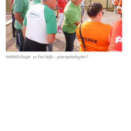
KöMö03-Osujat vs Pori Stiffs – piste-epäselvyyttä ?