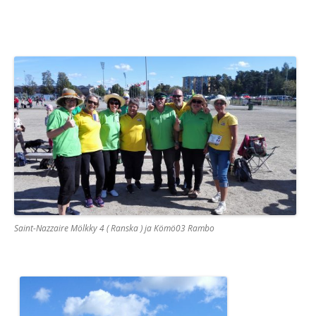
Saint-Nazzaire Mölkky 4 ( Ranska ) ja Kömö03 Rambo