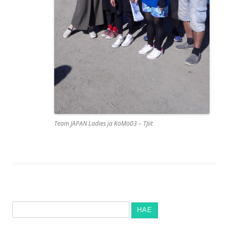
Team JAPAN Ladies ja KöMö03 – TJiit
Haku: