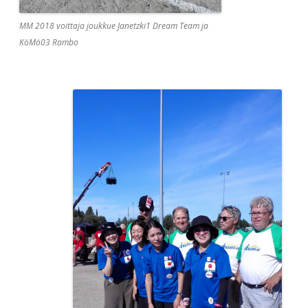
MM 2018 voittaja joukkue Janetzki1 Dream Team ja
KöMö03 Rambo