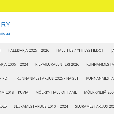
 RY
tisivut
Siirry
sisältöön
4
HALLISARJA 2025 – 2026
HALLITUS / YHTEYSTIEDOT
J
RJA 2006 – 2024
KILPAILUKALENTERI 2026
KUNNANMESTAR
> PDF
KUNNANMESTARUUS 2025 / NAISET
KUNNANMESTAR
M 2018 – KUVIA
MÖLKKY HALL OF FAME
MÖLKKYILIJÄ 200
2025
SEURAMESTARUUS 2010 – 2024
SEURAMESTARUUS 20